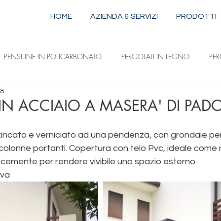
HOME
AZIENDA & SERVIZI
PRODOTTI
PENSILINE IN POLICARBONATO
PERGOLATI IN LEGNO
PE
18
STRUTTURE IN ALLUMINIO E ACCIAIO
TENDE DA SOLE A CAPPOTTI
IN ACCIAIO A MASERA' DI PAD
 zincato e verniciato ad una pendenza, con grondaie per
ILI
TENDE DA SOLE A DISCESA VERTICALE
TENDE DA SOLE 
colonne portanti. Copertura con telo Pvc, ideale come r
icemente per rendere vivibile uno spazio esterno.
ova