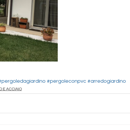
#pergoledagiardino
#pergoleconpvc
#arredogiardino
O E ACCIAIO