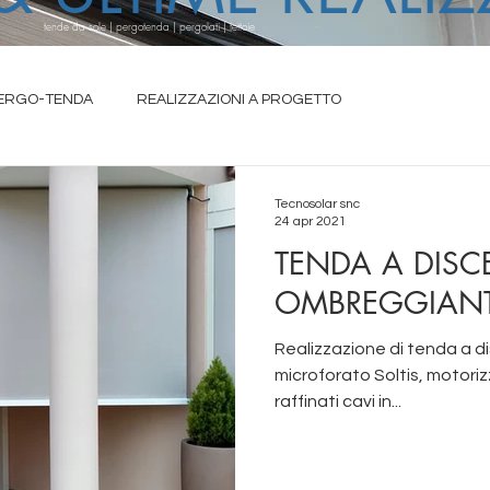
tende da sole | pergotenda | pergolati | tettoie
ERGO-TENDA
REALIZZAZIONI A PROGETTO
IA ESTENSIBILI
Tecnosolar snc
24 apr 2021
TENDA A DISC
OMBREGGIANT
Realizzazione di tenda a discesa verticale in tessuto
microforato Soltis, motori
raffinati cavi in...