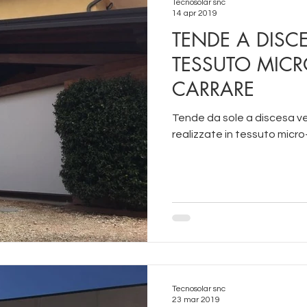
Tecnosolar snc
14 apr 2019
TENDE A DISCE
TESSUTO MICR
CARRARE
Tende da sole a discesa ver
realizzat
Tecnosolar snc
23 mar 2019