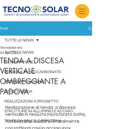
Post
TUTTE LE NEWS
Tecnosolar snc
TUTTE LE NEWS
24 apr 2021
TENDA A DISCESA
BIOCLIMATICHE
VERTICALE
PENSILINE IN POLICARBONATO
OMBREGGIANTE A
PERGOLATI IN LEGNO
PADOVA
PERGO-TENDA
REALIZZAZIONI A PROGETTO
Realizzazione di tenda  a discesa 
STRUTTURE IN ALLUMINIO E ACCIAIO
verticale in tessuto microforato Soltis, 
TENDE DA SOLE A CAPPOTTINA
motorizzata. Guidata letaralmente 
con raffinati cavi in acciaio inox.  