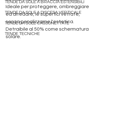
TENDE DA SOLE A BRACCIA ESTENSIBILI
Ideale per proteggere, ombreggiare 
TENDE DA SOLE A DISCESA VERTICALE
ed arredare, le superfici vetrate, 
senza penalizzarne l'estetica.
TENDE DA SOLE CASSONETTATE
Detraibile al 50% come schermatura 
TENDE TECNICHE
solare. 
produzione pergole padova 
detrazione
tende da sole padova