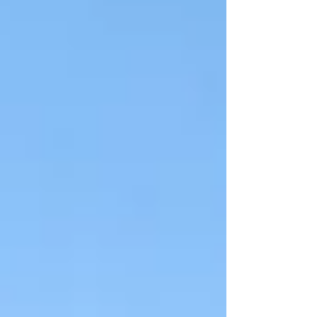
frangisole orientabile. Impreziosita con
illuminazione led perimetrale, dimmerabile
da telecomando. Soluzione ideale per
creare uno spazio esterno, da vivere tutto il
periodo dell'anno. Produzione pergole
bioclimatiche a Padova tende da sole
padova #bioclimaticaapadova #frangisol