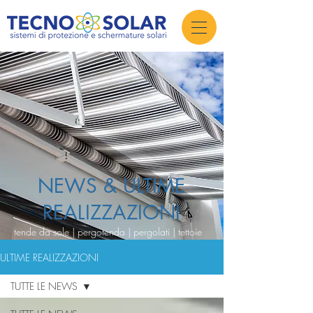
NEWS & ULTIME
REALIZZAZIONI
tende da sole | pergotenda | pergolati | tettoie
ULTIME REALIZZAZIONI
TUTTE LE NEWS