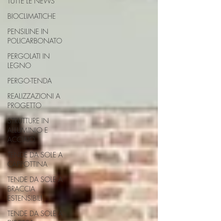
TUTTE LE NEWS
BIOCLIMATICHE
PENSILINE IN
POLICARBONATO
PERGOLATI IN
LEGNO
PERGO-TENDA
REALIZZAZIONI A
PROGETTO
STRUTTURE IN
ALLUMINIO E
ACCIAIO
TENDE DA SOLE A
CAPPOTTINA
TENDE DA SOLE A
BRACCIA
ESTENSIBILI
TENDE DA SOLE A