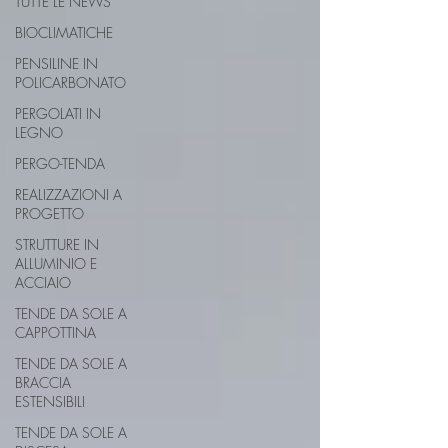
TUTTE LE NEWS
BIOCLIMATICHE
PENSILINE IN
POLICARBONATO
PERGOLATI IN
LEGNO
PERGO-TENDA
REALIZZAZIONI A
PROGETTO
STRUTTURE IN
ALLUMINIO E
ACCIAIO
TENDE DA SOLE A
CAPPOTTINA
TENDE DA SOLE A
BRACCIA
ESTENSIBILI
TENDE DA SOLE A