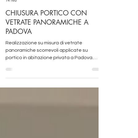
Tecnosolar snc
14 feb
CHIUSURA PORTICO CON
VETRATE PANORAMICHE A
PADOVA
Realizzazione su misura di vetrate
panoramiche scorrevoli applicate su
portico in abitazione privata a Padova.
Luce e protezione di uno spazio esterno,
che diventa vivibile in qualsiasi momento
dell'anno. Soluzione minimale ma allo
stesso tempo robusta e funzionale.
produzione pergole padova detrazione
tende da sole padova #ecobonus #zip
#tendeperportici #tendeperlinverno
#tendeintrasparente #tendeverticali