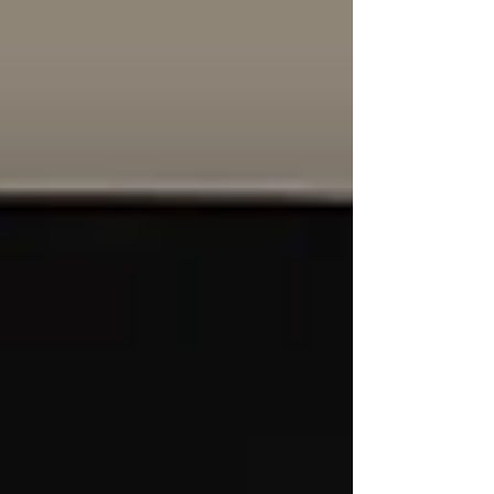
#tendepernegozi #riparovetrate
#vetratepanoramiche #vetratescorrevo