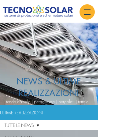
NEWS & ULTIME
REALIZZAZIONI
tende da sole | pergotenda | pergolati | tettoie
ULTIME REALIZZAZIONI
TUTTE LE NEWS