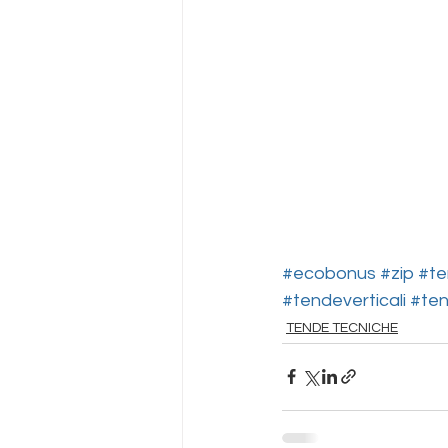
#ecobonus
#zip
#te
#tendeverticali
#te
TENDE TECNICHE