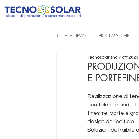
TUTTE LE NEWS
BIOCLIMATICHE
Tecnosolar snc
7 ott 2023
REALIZZAZIONI A PROGETTO
PRODUZION
E PORTEFIN
TENDE DA SOLE A BRACCIA ESTENSIB
Realizzazione di ten
con telecomando. L’o
TENDE TECNICHE
finestre, porte e gr
design dell’edificio. 
Soluzioni detraibile
detrazione