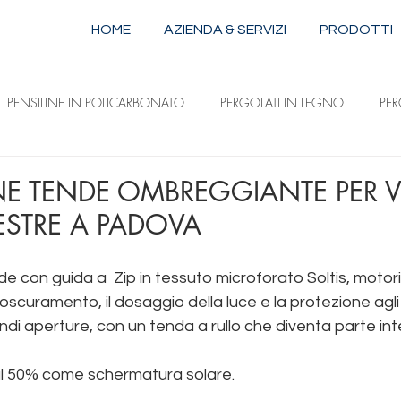
HOME
AZIENDA & SERVIZI
PRODOTTI
PENSILINE IN POLICARBONATO
PERGOLATI IN LEGNO
PE
STRUTTURE IN ALLUMINIO E ACCIAIO
TENDE DA SOLE A CAPPOTTI
E TENDE OMBREGGIANTE PER V
ESTRE A PADOVA
ILI
TENDE DA SOLE A DISCESA VERTICALE
TENDE DA SOLE 
de con guida a  Zip in tessuto microforato Soltis, motor
scuramento, il dosaggio della luce e la protezione agli i
andi aperture, con un tenda a rullo che diventa parte in
 al 50% come schermatura solare. 
produzione pergole p