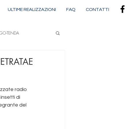
ULTIME REALIZZAZIONI
FAQ
CONTATTI
RGO-TENDA
NA
ETRATAE
CASSONETTATE
izzate radio 
nsetti di 
tegrante del 
adova 