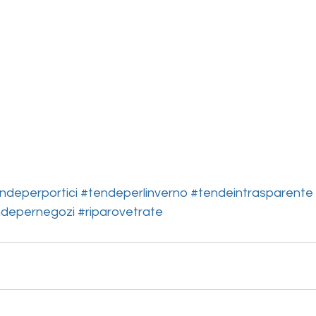
ndeperportici
#tendeperlinverno
#tendeintrasparente
ndepernegozi
#riparovetrate