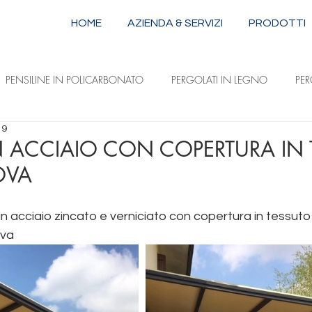
HOME
AZIENDA & SERVIZI
PRODOTTI
PENSILINE IN POLICARBONATO
PERGOLATI IN LEGNO
PE
19
STRUTTURE IN ALLUMINIO E ACCIAIO
TENDE DA SOLE A CAPPOTTI
N ACCIAIO CON COPERTURA IN
OVA
ILI
TENDE DA SOLE A DISCESA VERTICALE
TENDE DA SOLE 
 acciaio zincato e verniciato con copertura in tessuto
ova