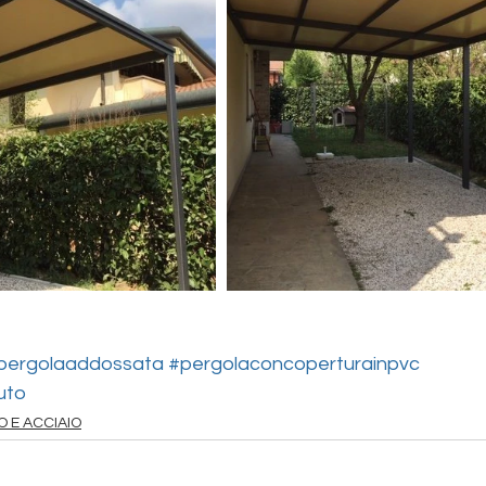
pergolaaddossata
#pergolaconcoperturainpvc
uto
O E ACCIAIO