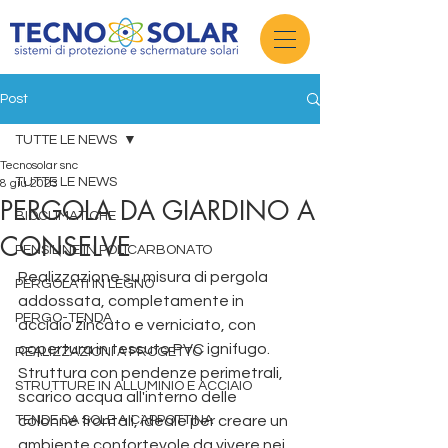
Post
TUTTE LE NEWS
Tecnosolar snc
TUTTE LE NEWS
8 giu 2023
PERGOLA DA GIARDINO A
BIOCLIMATICHE
CONSELVE
PENSILINE IN POLICARBONATO
Realizzazione su misura di pergola 
PERGOLATI IN LEGNO
addossata, completamente in 
PERGO-TENDA
acciaio zincato e verniciato, con 
copertura in tessuto PVC ignifugo. 
REALIZZAZIONI A PROGETTO
Struttura con pendenze perimetrali, 
STRUTTURE IN ALLUMINIO E ACCIAIO
scarico acqua all'interno delle 
TENDE DA SOLE A CAPPOTTINA
colonne frontali, ideale per creare un 
ambiente confortevole da vivere nei 