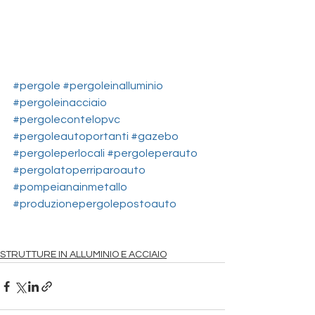
#pergole
#pergoleinalluminio
#pergoleinacciaio
#pergolecontelopvc
#pergoleautoportanti
#gazebo
#pergoleperlocali
#pergoleperauto
#pergolatoperriparoauto
#pompeianainmetallo
#produzionepergolepostoauto
STRUTTURE IN ALLUMINIO E ACCIAIO