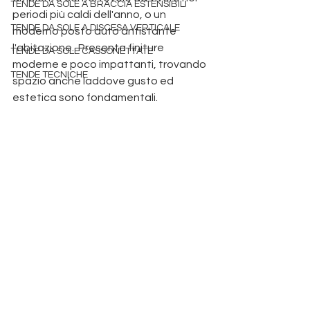
TENDE DA SOLE A BRACCIA ESTENSIBILI
periodi più caldi dell'anno, o un 
TENDE DA SOLE A DISCESA VERTICALE
moderno posto auto antistante 
l'abitazione.  Presenta finiture 
TENDE DA SOLE CASSONETTATE
moderne e poco impattanti, trovando 
TENDE TECNICHE
spazio anche laddove gusto ed 
estetica sono fondamentali. 
Produzione pergole Padova
 tende da sole padova