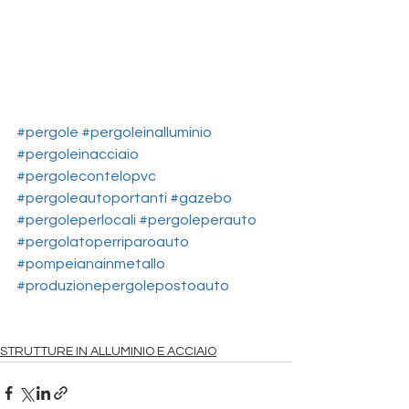
#pergole
#pergoleinalluminio
#pergoleinacciaio
#pergolecontelopvc
#pergoleautoportanti
#gazebo
#pergoleperlocali
#pergoleperauto
#pergolatoperriparoauto
#pompeianainmetallo
#produzionepergolepostoauto
STRUTTURE IN ALLUMINIO E ACCIAIO