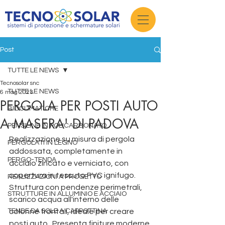
Post
TUTTE LE NEWS
Tecnosolar snc
TUTTE LE NEWS
6 mag 2023
PERGOLA PER POSTI AUTO
BIOCLIMATICHE
A MASERA' DI PADOVA
PENSILINE IN POLICARBONATO
Realizzazione su misura di pergola 
PERGOLATI IN LEGNO
addossata, completamente in 
PERGO-TENDA
acciaio zincato e verniciato, con 
copertura in tessuto PVC ignifugo. 
REALIZZAZIONI A PROGETTO
Struttura con pendenze perimetrali, 
STRUTTURE IN ALLUMINIO E ACCIAIO
scarico acqua all'interno delle 
TENDE DA SOLE A CAPPOTTINA
colonne frontali, ideale per creare 
posti auto.  Presenta finiture moderne 