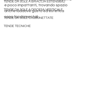
TENDE DA SOLE A BRACCIA ESTENSIBILI
e poco impattanti, trovando spazio 
TENDE DA SOLE A DISCESA VERTICALE
anche laddove gusto ed estetica 
sono fondamentali. 
Produzione 
TENDE DA SOLE CASSONETTATE
pergole Padova
TENDE TECNICHE
 tende da sole padova