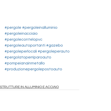
#pergole
#pergoleinalluminio
#pergoleinacciaio
#pergolecontelopvc
#pergoleautoportanti
#gazebo
#pergoleperlocali
#pergoleperauto
#pergolatoperriparoauto
#pompeianainmetallo
#produzionepergolepostoauto
STRUTTURE IN ALLUMINIO E ACCIAIO