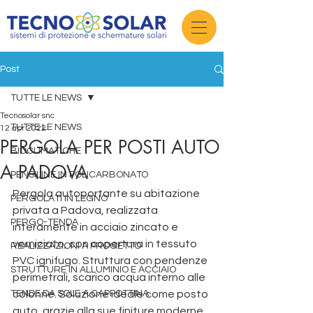
Post
TUTTE LE NEWS
Tecnosolar snc
TUTTE LE NEWS
12 apr 2022
PERGOLA PER POSTI AUTO
BIOCLIMATICHE
A PADOVA
PENSILINE IN POLICARBONATO
Pergola autoportante su abitazione 
PERGOLATI IN LEGNO
privata a Padova, realizzata 
PERGO-TENDA
interamente in acciaio zincato e 
verniciato, con copertura in tessuto 
REALIZZAZIONI A PROGETTO
PVC ignifugo. Struttura con pendenze 
STRUTTURE IN ALLUMINIO E ACCIAIO
perimetrali, scarico acqua interno alle 
TENDE DA SOLE A CAPPOTTINA
colonne. Soluzione ideale come posto 
auto, grazie alla sue finiture moderne 