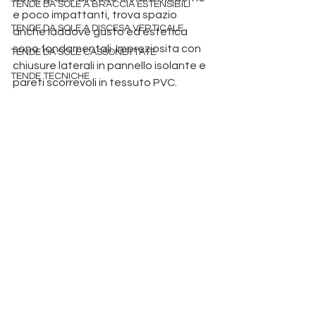
TENDE DA SOLE A BRACCIA ESTENSIBILI
e poco impattanti, trova spazio 
TENDE DA SOLE A DISCESA VERTICALE
anche laddove gusto ed estetica 
sono fondamentali. Impreziosita con 
TENDE DA SOLE CASSONETTATE
chiusure laterali in pannello isolante e 
TENDE TECNICHE
pareti scorrevoli in tessuto PVC. 
Produzione pergole Padova
 tende da sole padova