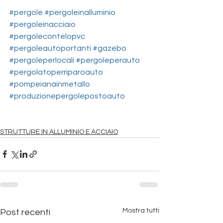
#pergole
#pergoleinalluminio
#pergoleinacciaio
#pergolecontelopvc
#pergoleautoportanti
#gazebo
#pergoleperlocali
#pergoleperauto
#pergolatoperriparoauto
#pompeianainmetallo
#produzionepergolepostoauto
STRUTTURE IN ALLUMINIO E ACCIAIO
Mostra tutti
Post recenti