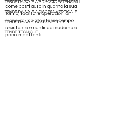
TENDE DA SOLE A BRACCIA ESTENSIBILI
come posti auto in quanto la sua 
TENDE DA SOLE A DISCESA VERTICALE
forma, facilità le operazioni di 
manovra, ma allo stesso tempo 
TENDE DA SOLE CASSONETTATE
resistente e con linee moderne e 
TENDE TECNICHE
poco impattanti. 
dova
 tende da sole padova