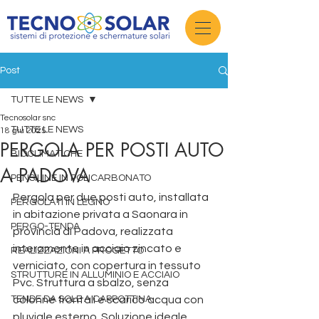
Post
TUTTE LE NEWS
Tecnosolar snc
TUTTE LE NEWS
18 giu 2025
PERGOLA PER POSTI AUTO
BIOCLIMATICHE
A PADOVA
PENSILINE IN POLICARBONATO
Pergola per due posti auto, installata 
PERGOLATI IN LEGNO
in abitazione privata a Saonara in 
PERGO-TENDA
provincia di Padova, realizzata 
interamente in acciaio zincato e 
REALIZZAZIONI A PROGETTO
verniciato, con copertura in tessuto 
STRUTTURE IN ALLUMINIO E ACCIAIO
Pvc. Struttura a sbalzo, senza 
TENDE DA SOLE A CAPPOTTINA
colonne frontali e scarico acqua con 
pluviale esterno. Soluzione ideale 