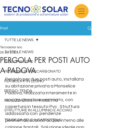
Post
TUTTE LE NEWS
Tecnosolar snc
TUTTE LE NEWS
28 ott 2023
PERGOLA PER POSTI AUTO
BIOCLIMATICHE
A PADOVA
PENSILINE IN POLICARBONATO
Pergola per due posti auto, installata 
PERGOLATI IN LEGNO
su abitazione privata a Monselice 
PERGO-TENDA
Padova, realizzata interamente in 
acciaio zincato e verniciato, con 
REALIZZAZIONI A PROGETTO
copertura in tessuto Pvc . Struttura 
STRUTTURE IN ALLUMINIO E ACCIAIO
addossata con  pendenze 
TENDE DA SOLE A CAPPOTTINA
perimetrali, scarico acqua interno alle 
colonne frontali.  Soluzione ideale non 