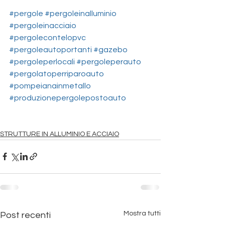
#pergole
#pergoleinalluminio
#pergoleinacciaio
#pergolecontelopvc
#pergoleautoportanti
#gazebo
#pergoleperlocali
#pergoleperauto
#pergolatoperriparoauto
#pompeianainmetallo
#produzionepergolepostoauto
STRUTTURE IN ALLUMINIO E ACCIAIO
Mostra tutti
Post recenti