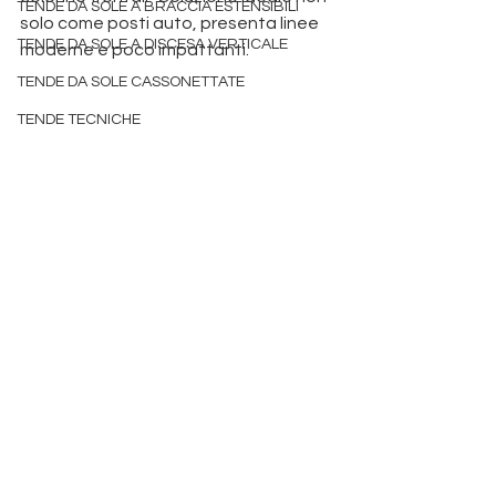
TENDE DA SOLE A BRACCIA ESTENSIBILI
solo come posti auto, presenta linee 
TENDE DA SOLE A DISCESA VERTICALE
moderne e poco impattanti. 
Produzione pergole Padova
TENDE DA SOLE CASSONETTATE
 tende da sole padova
TENDE TECNICHE