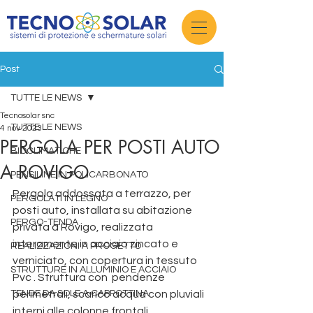
Post
TUTTE LE NEWS
Tecnosolar snc
TUTTE LE NEWS
4 nov 2023
PERGOLA PER POSTI AUTO
BIOCLIMATICHE
A ROVIGO
PENSILINE IN POLICARBONATO
Pergola addossata a terrazzo, per 
PERGOLATI IN LEGNO
posti auto, installata su abitazione 
PERGO-TENDA
privata a Rovigo, realizzata 
interamente in acciaio zincato e 
REALIZZAZIONI A PROGETTO
verniciato, con copertura in tessuto 
STRUTTURE IN ALLUMINIO E ACCIAIO
Pvc . Struttura con  pendenze 
TENDE DA SOLE A CAPPOTTINA
perimetrali, scarico acqua con pluviali 
interni alle colonne frontali .  