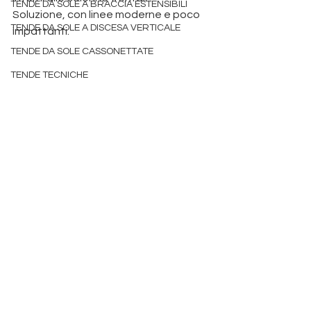
TENDE DA SOLE A BRACCIA ESTENSIBILI
Soluzione, con linee moderne e poco 
TENDE DA SOLE A DISCESA VERTICALE
impattanti. 
Produzione pergole 
Padova
TENDE DA SOLE CASSONETTATE
 tende da sole padova
TENDE TECNICHE