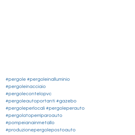
#pergole
#pergoleinalluminio
#pergoleinacciaio
#pergolecontelopvc
#pergoleautoportanti
#gazebo
#pergoleperlocali
#pergoleperauto
#pergolatoperriparoauto
#pompeianainmetallo
#produzionepergolepostoauto