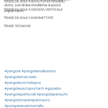
TENDE DA SOLE A BRACCIA ESTENSIBILI
auto, con linee moderne e poco 
TENDE DA SOLE A DISCESA VERTICALE
impattanti. 
dova
 tende da sole padova
TENDE DA SOLE CASSONETTATE
TENDE TECNICHE
#pergole
#pergoleinalluminio
#pergoleinacciaio
#pergolecontelopvc
#pergoleautoportanti
#gazebo
#pergoleperlocali
#pergoleperauto
#pergolatoperriparoauto
#pompeianainmetallo