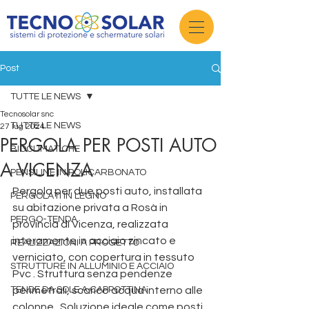
Post
TUTTE LE NEWS
Tecnosolar snc
TUTTE LE NEWS
27 lug 2024
PERGOLA PER POSTI AUTO
BIOCLIMATICHE
A VICENZA
PENSILINE IN POLICARBONATO
Pergola per due posti auto, installata 
PERGOLATI IN LEGNO
su abitazione privata a Rosà in 
PERGO-TENDA
provincia di Vicenza, realizzata 
interamente in acciaio zincato e 
REALIZZAZIONI A PROGETTO
verniciato, con copertura in tessuto 
STRUTTURE IN ALLUMINIO E ACCIAIO
Pvc . Struttura senza pendenze 
TENDE DA SOLE A CAPPOTTINA
perimetrali, scarico acqua interno alle 
colonne.  Soluzione ideale come posti 