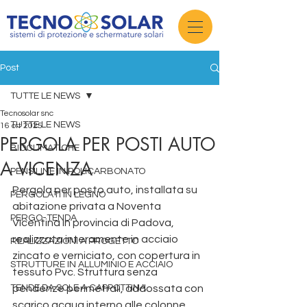
Post
TUTTE LE NEWS
Tecnosolar snc
TUTTE LE NEWS
16 ott 2025
PERGOLA PER POSTI AUTO
BIOCLIMATICHE
A VICENZA
PENSILINE IN POLICARBONATO
Pergola per posto auto, installata su 
PERGOLATI IN LEGNO
abitazione privata a Noventa 
PERGO-TENDA
Vicentina in provincia di Padova, 
realizzata interamente in acciaio 
REALIZZAZIONI A PROGETTO
zincato e verniciato, con copertura in 
STRUTTURE IN ALLUMINIO E ACCIAIO
tessuto Pvc. Struttura senza 
TENDE DA SOLE A CAPPOTTINA
pendenze perimetrali, addossata con 
scarico acqua interno alle colonne 