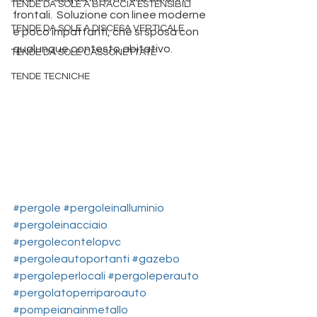
TENDE DA SOLE A BRACCIA ESTENSIBILI
frontali.  Soluzione con linee moderne 
TENDE DA SOLE A DISCESA VERTICALE
e poco impattanti, che si sposa con 
qualunque contesto abitativo. 
TENDE DA SOLE CASSONETTATE
Produzione pergole Padova
TENDE TECNICHE
 tende da sole padova
#pergole
#pergoleinalluminio
#pergoleinacciaio
#pergolecontelopvc
#pergoleautoportanti
#gazebo
#pergoleperlocali
#pergoleperauto
#pergolatoperriparoauto
#pompeianainmetallo