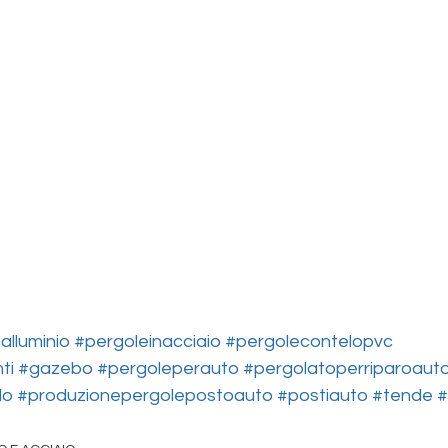
alluminio
#pergoleinacciaio
#pergolecontelopvc
ti
#gazebo
#pergoleperauto
#pergolatoperriparoaut
lo
#produzionepergolepostoauto
#postiauto
#tende
#