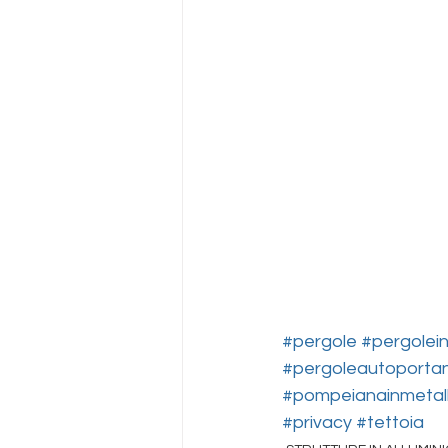
#pergole
#pergolein
#pergoleautoportan
#pompeianainmetal
#privacy
#tettoia