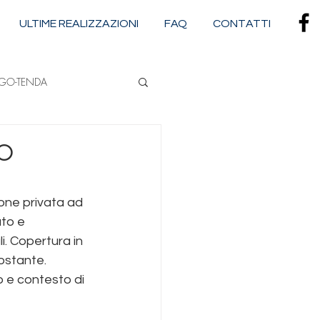
ULTIME REALIZZAZIONI
FAQ
CONTATTI
RGO-TENDA
NA
GO
CASSONETTATE
one privata ad 
to e 
i. Copertura in 
ostante. 
 e contesto di 
dova