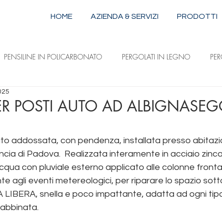
HOME
AZIENDA & SERVIZI
PRODOTTI
PENSILINE IN POLICARBONATO
PERGOLATI IN LEGNO
PE
025
STRUTTURE IN ALLUMINIO E ACCIAIO
TENDE DA SOLE A CAPPOTTI
ER POSTI AUTO AD ALBIGNASE
ILI
TENDE DA SOLE A DISCESA VERTICALE
TENDE DA SOLE 
uto addossata, con pendenza, installata presso abitazi
ncia di Padova.  Realizzata interamente in acciaio zinca
cqua con pluviale esterno applicato alle colonne frontal
te agli eventi metereologici, per riparare lo spazio sott
A LIBERA, snella e poco impattante, adatta ad ogni tipo
 abbinata. 
oduzione pergole Padova tende da sole pa