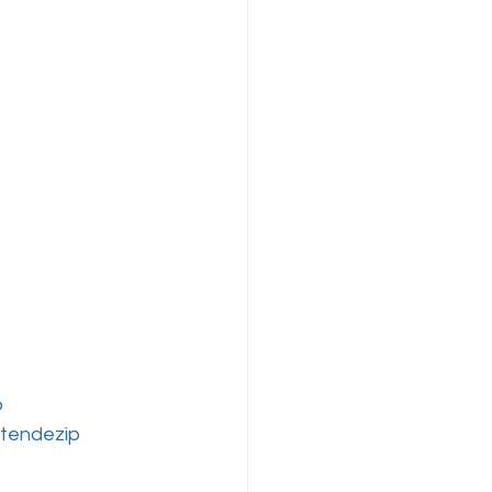
o
tendezip