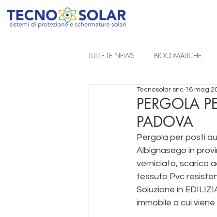
TUTTE LE NEWS
BIOCLIMATICHE
Tecnosolar snc
16 mag 2
REALIZZAZIONI A PROGETTO
PERGOLA P
PADOVA
TENDE DA SOLE A BRACCIA ESTENSIB
Pergola per posti a
Albignasego in provi
verniciato, scarico a
TENDE TECNICHE
tessuto Pvc resisten
Soluzione in EDILIZI
immobile a cui viene