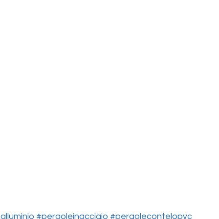
alluminio
#pergoleinacciaio
#pergolecontelopvc