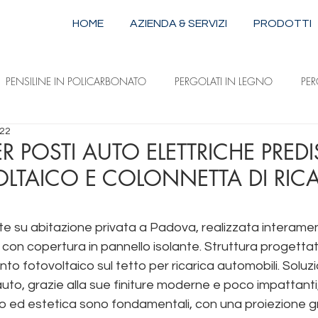
HOME
AZIENDA & SERVIZI
PRODOTTI
PENSILINE IN POLICARBONATO
PERGOLATI IN LEGNO
PE
022
STRUTTURE IN ALLUMINIO E ACCIAIO
TENDE DA SOLE A CAPPOTTI
R POSTI AUTO ELETTRICHE PRED
OLTAICO E COLONNETTA DI RIC
ILI
TENDE DA SOLE A DISCESA VERTICALE
TENDE DA SOLE 
 su abitazione privata a Padova, realizzata interament
, con copertura in pannello isolante. Struttura progettat
to fotovoltaico sul tetto per ricarica automobili. Soluz
to, grazie alla sue finiture moderne e poco impattanti,
 ed estetica sono fondamentali, con una proiezione g