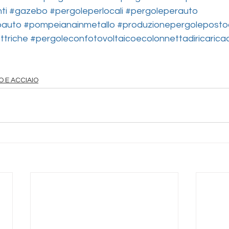
ti
#gazebo
#pergoleperlocali
#pergoleperauto
oauto
#pompeianainmetallo
#produzionepergoleposto
ttriche
#pergoleconfotovoltaicoecolonnettadiricaricaa
O E ACCIAIO