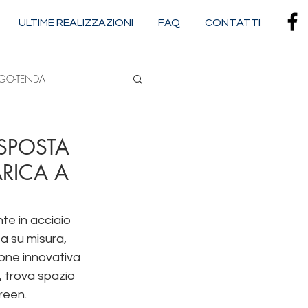
ULTIME REALIZZAZIONI
FAQ
CONTATTI
RGO-TENDA
NA
ISPOSTA
ARICA A
CASSONETTATE
e in acciaio 
a su misura, 
ione innovativa 
 trova spazio 
reen. 