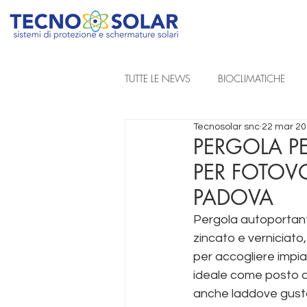
TUTTE LE NEWS
BIOCLIMATICHE
Tecnosolar snc
22 mar 2
REALIZZAZIONI A PROGETTO
PERGOLA PE
PER FOTOV
TENDE DA SOLE A BRACCIA ESTENSIB
PADOVA
Pergola autoportante
zincato e verniciato
TENDE TECNICHE
per accogliere impian
ideale come posto au
anche laddove gusto