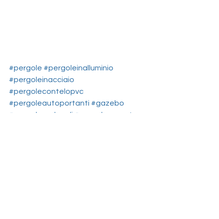
#pergole
#pergoleinalluminio
#pergoleinacciaio
#pergolecontelopvc
#pergoleautoportanti
#gazebo
#pergoleperlocali
#pergoleperauto
#pergolatoperriparoauto
#pompeianainmetallo
#postoauto
postoauto
pergoleperauto
STRUTTURE IN ALLUMINIO E ACCIAIO