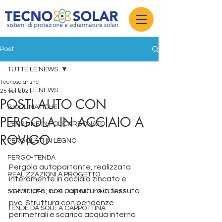
Post
TUTTE LE NEWS
Tecnosolar snc
TUTTE LE NEWS
25 set 2021
POSTI AUTO CON
BIOCLIMATICHE
PERGOLA IN ACCIAIO A
PENSILINE IN POLICARBONATO
ROVIGO
PERGOLATI IN LEGNO
PERGO-TENDA
Pergola autoportante, realizzata 
REALIZZAZIONI A PROGETTO
interamente in acciaio zincato e 
verniciato, con copertura in tessuto 
STRUTTURE IN ALLUMINIO E ACCIAIO
pvc. Struttura con pendenze 
TENDE DA SOLE A CAPPOTTINA
perimetrali e scarico acqua interno 