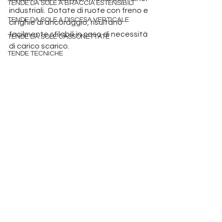
TENDE DA SOLE A BRACCIA ESTENSIBILI
industriali.  Dotate di ruote con freno e 
TENDE DA SOLE A DISCESA VERTICALE
cinghie di ancoraggio, risultano 
facilmente sfilabili in caso di necessità 
TENDE DA SOLE CASSONETTATE
di carico scarico.  
coperture industriali 
TENDE TECNICHE
Produzione pergole Padova
 tende da sole padova