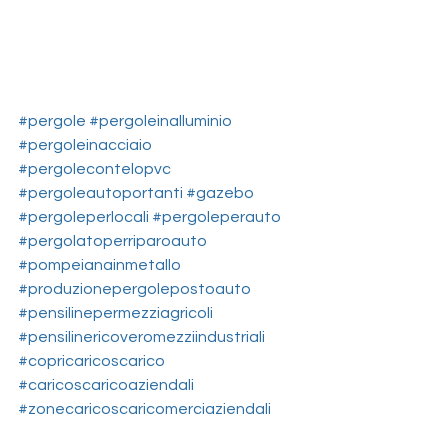
#pergole
#pergoleinalluminio
#pergoleinacciaio
#pergolecontelopvc
#pergoleautoportanti
#gazebo
#pergoleperlocali
#pergoleperauto
#pergolatoperriparoauto
#pompeianainmetallo
#produzionepergolepostoauto
#pensilinepermezziagricoli
#pensilinericoveromezziindustriali
#copricaricoscarico
#caricoscaricoaziendali
#zonecaricoscaricomerciaziendali