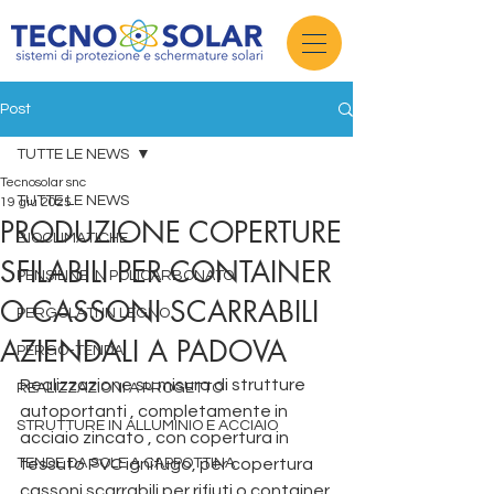
Post
TUTTE LE NEWS
Tecnosolar snc
TUTTE LE NEWS
19 giu 2025
PRODUZIONE COPERTURE
BIOCLIMATICHE
SFILABILI PER CONTAINER
PENSILINE IN POLICARBONATO
O CASSONI SCARRABILI
PERGOLATI IN LEGNO
AZIENDALI A PADOVA
PERGO-TENDA
Realizzazione su misura di strutture 
REALIZZAZIONI A PROGETTO
autoportanti , completamente in 
STRUTTURE IN ALLUMINIO E ACCIAIO
acciaio zincato , con copertura in 
TENDE DA SOLE A CAPPOTTINA
tessuto PVC ignifugo, per copertura 
cassoni scarrabili per rifiuti o container 