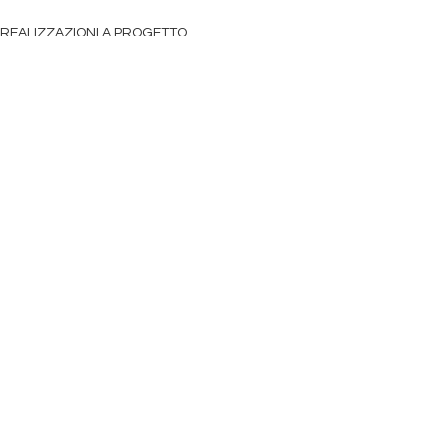
REALIZZAZIONI A PROGETTO
STRUTTURE IN ALLUMINIO E ACCIAIO
Mostra tutti
Post recenti