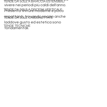
TENDE DA SOLE A BRACCIA ESTENSIBILI
vivere nei periodi più caldi dell'anno.  
TENDE DA SOLE A DISCESA VERTICALE
Presenta finiture moderne e poco 
impattanti, trovando spazio anche 
TENDE DA SOLE CASSONETTATE
laddove gusto ed estetica sono 
TENDE TECNICHE
fondamentali. 
Produzione pergole 
Padova
 tende da sole padova