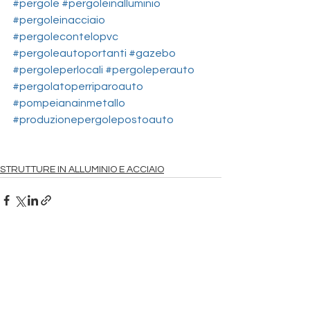
#pergole
#pergoleinalluminio
#pergoleinacciaio
#pergolecontelopvc
#pergoleautoportanti
#gazebo
#pergoleperlocali
#pergoleperauto
#pergolatoperriparoauto
#pompeianainmetallo
#produzionepergolepostoauto
STRUTTURE IN ALLUMINIO E ACCIAIO
Mostra tutti
Post recenti