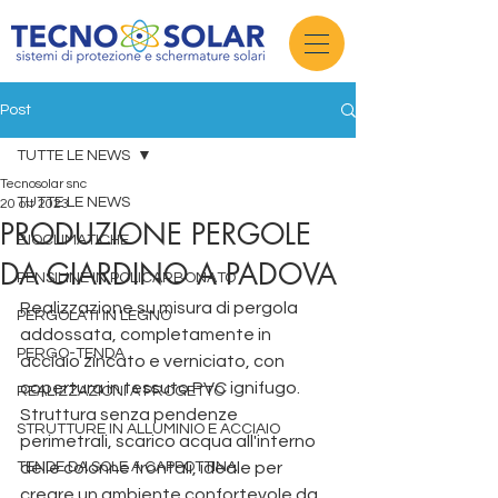
Post
TUTTE LE NEWS
Tecnosolar snc
TUTTE LE NEWS
20 ott 2023
PRODUZIONE PERGOLE
BIOCLIMATICHE
DA GIARDINO A PADOVA
PENSILINE IN POLICARBONATO
Realizzazione su misura di pergola 
PERGOLATI IN LEGNO
addossata, completamente in 
PERGO-TENDA
acciaio zincato e verniciato, con 
copertura in tessuto PVC ignifugo. 
REALIZZAZIONI A PROGETTO
Struttura senza pendenze 
STRUTTURE IN ALLUMINIO E ACCIAIO
perimetrali, scarico acqua all'interno 
TENDE DA SOLE A CAPPOTTINA
delle colonne frontali, ideale per 
creare un ambiente confortevole da 