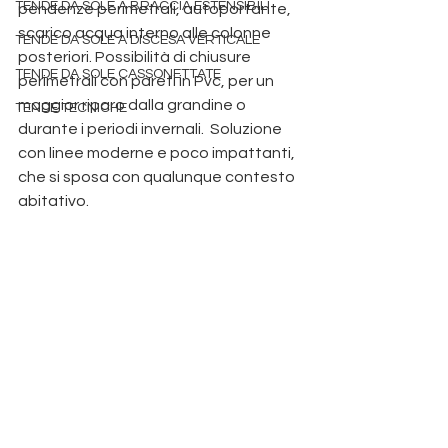
TENDE DA SOLE A BRACCIA ESTENSIBILI
pendenze perimetrali, autoportante, 
scarico acqua interno alle colonne 
TENDE DA SOLE A DISCESA VERTICALE
posteriori. Possibilità di chiusure 
TENDE DA SOLE CASSONETTATE
perimetrali con pareti in Pvc, per un 
maggior riparo dalla grandine o 
TENDE TECNICHE
durante i periodi invernali.  Soluzione 
con linee moderne e poco impattanti, 
che si sposa con qualunque contesto 
abitativo. 
Produzione pergole Padova
 tende da sole padova