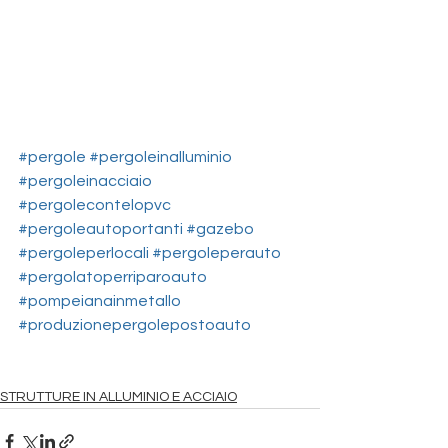
#pergole
#pergoleinalluminio
#pergoleinacciaio
#pergolecontelopvc
#pergoleautoportanti
#gazebo
#pergoleperlocali
#pergoleperauto
#pergolatoperriparoauto
#pompeianainmetallo
#produzionepergolepostoauto
STRUTTURE IN ALLUMINIO E ACCIAIO