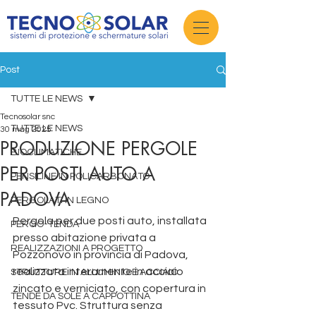
Post
TUTTE LE NEWS
Tecnosolar snc
TUTTE LE NEWS
30 mag 2025
PRODUZIONE PERGOLE
BIOCLIMATICHE
PER POSTI AUTO A
PENSILINE IN POLICARBONATO
PADOVA
PERGOLATI IN LEGNO
Pergola per due posti auto, installata 
PERGO-TENDA
presso abitazione privata a 
REALIZZAZIONI A PROGETTO
Pozzonovo in provincia di Padova, 
realizzata interamente in acciaio 
STRUTTURE IN ALLUMINIO E ACCIAIO
zincato e verniciato, con copertura in 
TENDE DA SOLE A CAPPOTTINA
tessuto Pvc. Struttura senza 