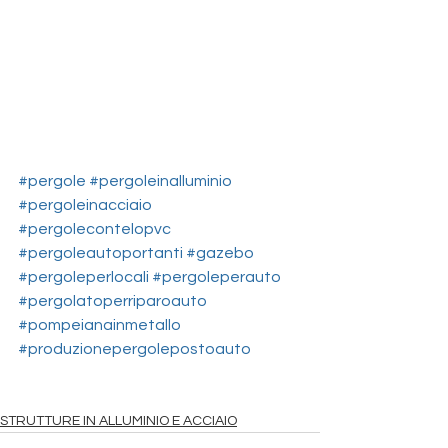
#pergole
#pergoleinalluminio
#pergoleinacciaio
#pergolecontelopvc
#pergoleautoportanti
#gazebo
#pergoleperlocali
#pergoleperauto
#pergolatoperriparoauto
#pompeianainmetallo
#produzionepergolepostoauto
STRUTTURE IN ALLUMINIO E ACCIAIO