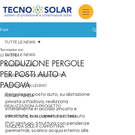
Post
TUTTE LE NEWS
Tecnosolar snc
TUTTE LE NEWS
22 ott 2022
PRODUZIONE PERGOLE
BIOCLIMATICHE
PER POSTI AUTO A
PENSILINE IN POLICARBONATO
PADOVA
PERGOLATI IN LEGNO
Pergola per posto auto, su abitazione 
PERGO-TENDA
privata a Padova, realizzata 
REALIZZAZIONI A PROGETTO
interamente in acciaio zincato e 
verniciato, con copertura in tessuto 
STRUTTURE IN ALLUMINIO E ACCIAIO
PVC ignifugo. Struttura con pendenze 
TENDE DA SOLE A CAPPOTTINA
perimetrali, scarico acqua interno alle 