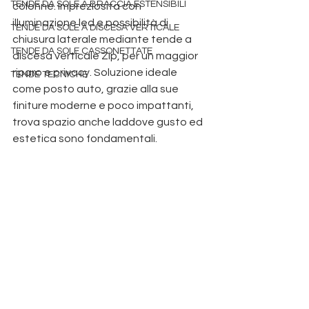
TENDE DA SOLE A BRACCIA ESTENSIBILI
colonne. Impreziosita con 
illuminazione led e possibilità di 
TENDE DA SOLE A DISCESA VERTICALE
chiusura laterale mediante tende a 
TENDE DA SOLE CASSONETTATE
discesa verticale Zip, per un maggior 
riparo e privacy. Soluzione ideale 
TENDE TECNICHE
come posto auto, grazie alla sue 
finiture moderne e poco impattanti, 
trova spazio anche laddove gusto ed 
estetica sono fondamentali. 
Produzione pergole Padova
 tende da sole padova