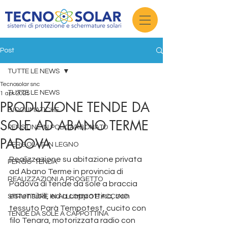
Post
TUTTE LE NEWS
Tecnosolar snc
TUTTE LE NEWS
1 apr 2025
PRODUZIONE TENDE DA
BIOCLIMATICHE
SOLE AD ABANO TERME
PENSILINE IN POLICARBONATO
PADOVA
PERGOLATI IN LEGNO
Realizzazione su abitazione privata 
PERGO-TENDA
ad Abano Terme in provincia di 
REALIZZAZIONI A PROGETTO
Padova di tende da sole a braccia 
estensibili, ed a cappottina, con 
STRUTTURE IN ALLUMINIO E ACCIAIO
tessuto Parà Tempotest, cucito con 
TENDE DA SOLE A CAPPOTTINA
filo Tenara, motorizzata radio con 