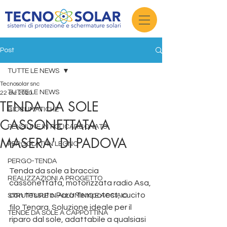
Post
TUTTE LE NEWS
Tecnosolar snc
TUTTE LE NEWS
22 dic 2020
TENDA DA SOLE
BIOCLIMATICHE
CASSONETTATA A
PENSILINE IN POLICARBONATO
MASERA' DI PADOVA
PERGOLATI IN LEGNO
PERGO-TENDA
Tenda da sole a braccia 
REALIZZAZIONI A PROGETTO
cassonettata, motorizzata radio Asa, 
con tessuto Parà Tempotest, cucito 
STRUTTURE IN ALLUMINIO E ACCIAIO
filo Tenara. Soluzione ideale per il 
TENDE DA SOLE A CAPPOTTINA
riparo dal sole, adattabile a qualsiasi 