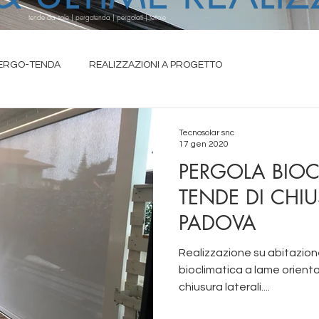
tende da sole | pergotenda | pergolati | tettoie
ERGO-TENDA
REALIZZAZIONI A PROGETTO
IA ESTENSIBILI
Tecnosolar snc
17 gen 2020
PERGOLA BIO
TENDE DI CHIU
PADOVA
Realizzazione su abitazion
bioclimatica a lame orient
chiusura laterali....