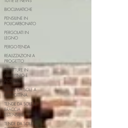
TUTTE LE NEWS
BIOCLIMATICHE
PENSILINE IN
POLICARBONATO
PERGOLATI IN
LEGNO
PERGO-TENDA
REALIZZAZIONI A
PROGETTO
STRUTTURE IN
ALLUMINIO E
ACCIAIO
TENDE DA SOLE A
CAPPOTTINA
TENDE DA SOLE A
BRACCIA
ESTENSIBILI
TENDE DA SOLE A