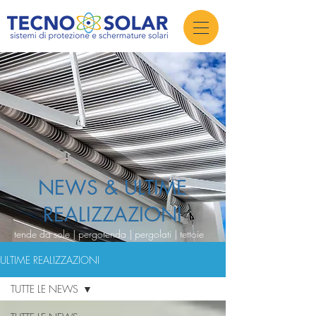
NEWS & ULTIME
REALIZZAZIONI
tende da sole | pergotenda | pergolati | tettoie
ULTIME REALIZZAZIONI
TUTTE LE NEWS