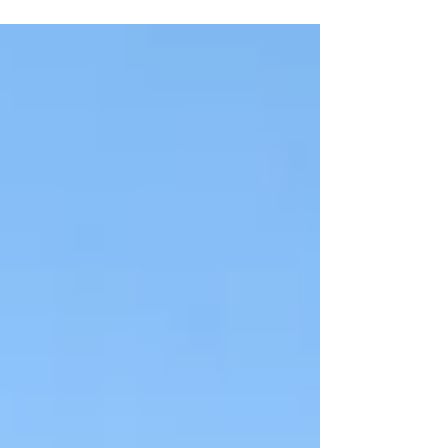
completamente in alluminio, addossata ,
modulo singolo, con copertura a pala
frangisole orientabile. Impreziosita con
illuminazione led perimetrale, dimmerabile
da telecomando. Soluzione ideale per
creare uno spazio esterno, da vivere tutto il
periodo dell'anno. Produzione pergole
bioclimatiche a Padova tende da sole
padova #bioclimaticaapadova #frangisol