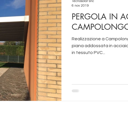
Tecnosolar snc
6 nov 2019
PERGOLA IN A
CAMPOLONGO
Realizzazione a Campolong
piana addossata in acciaio
in tessuto PVC...