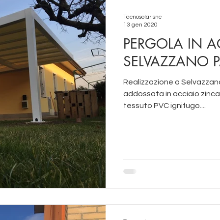
Tecnosolar snc
13 gen 2020
PERGOLA IN A
SELVAZZANO 
Realizzazione a Selvazzano (Padova) di pergola pi
addossata in acciaio zinca
tessuto PVC ignifugo....