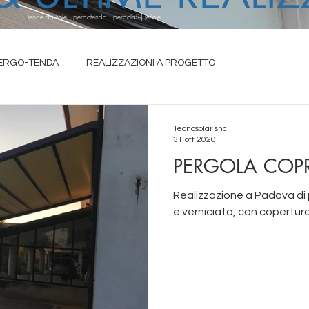
tende da sole | pergotenda | pergolati | tettoie
ERGO-TENDA
REALIZZAZIONI A PROGETTO
IA ESTENSIBILI
Tecnosolar snc
31 ott 2020
PERGOLA COPR
Realizzazione a Padova di
e verniciato, con copertura