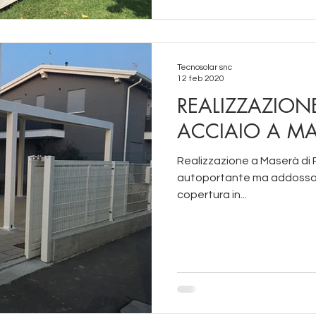
Tecnosolar snc
12 feb 2020
REALIZZAZION
ACCIAIO A MA
Realizzazione a Maserà di Padova (Padova
autoportante ma addossata in acciaio zincato e vernicia
copertura in...