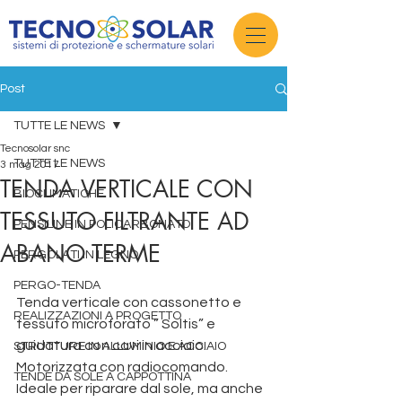
Post
TUTTE LE NEWS
Tecnosolar snc
TUTTE LE NEWS
3 mag 2017
TENDA VERTICALE CON
BIOCLIMATICHE
TESSUTO FILTRANTE AD
PENSILINE IN POLICARBONATO
ABANO TERME
PERGOLATI IN LEGNO
PERGO-TENDA
Tenda verticale con cassonetto e 
REALIZZAZIONI A PROGETTO
tessuto microforato ” Soltis” e 
guidatura con cavi in acciaio. 
STRUTTURE IN ALLUMINIO E ACCIAIO
Motorizzata con radiocomando. 
TENDE DA SOLE A CAPPOTTINA
Ideale per riparare dal sole, ma anche 