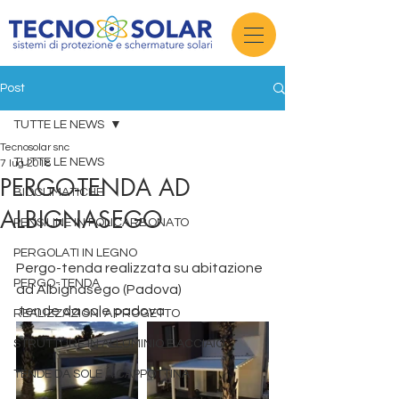
Post
TUTTE LE NEWS
Tecnosolar snc
TUTTE LE NEWS
7 lug 2018
PERGO-TENDA AD
BIOCLIMATICHE
ALBIGNASEGO
PENSILINE IN POLICARBONATO
PERGOLATI IN LEGNO
Pergo-tenda realizzata su abitazione 
PERGO-TENDA
ad Albignasego (Padova)
 tende da sole padova
REALIZZAZIONI A PROGETTO
STRUTTURE IN ALLUMINIO E ACCIAIO
TENDE DA SOLE A CAPPOTTINA