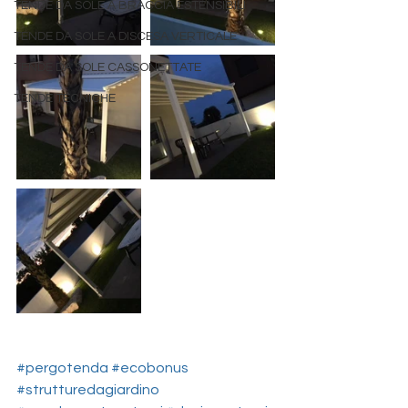
TENDE DA SOLE A BRACCIA ESTENSIBILI
TENDE DA SOLE A DISCESA VERTICALE
TENDE DA SOLE CASSONETTATE
TENDE TECNICHE
#pergotenda
#ecobonus
#strutturedagiardino