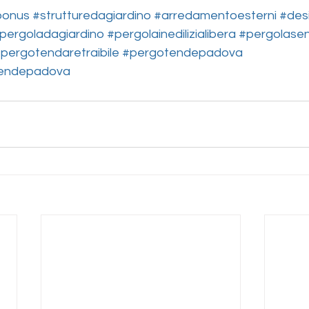
bonus
#strutturedagiardino
#arredamentoesterni
#des
pergoladagiardino
#pergolainedilizialibera
#pergolase
pergotendaretraibile
#pergotendepadova
tendepadova