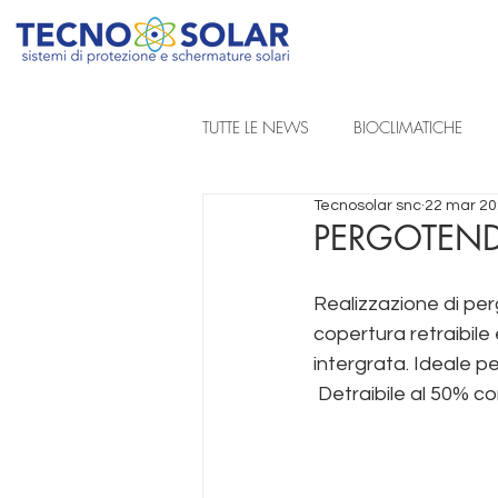
TUTTE LE NEWS
BIOCLIMATICHE
Tecnosolar snc
22 mar 2
REALIZZAZIONI A PROGETTO
PERGOTEND
Realizzazione di pe
TENDE DA SOLE A BRACCIA ESTENSIB
copertura retraibile
intergrata. Ideale pe
TENDE TECNICHE
 Detraibile al 50% c
 tende da sole pa