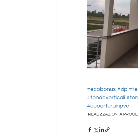
#ecobonus
#zip
#te
#tendeverticali
#te
#coperturainpvc
REALIZZAZIONI A PROG