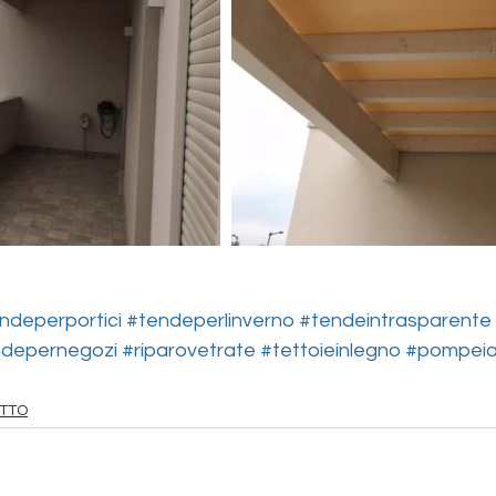
ndeperportici
#tendeperlinverno
#tendeintrasparente
ndepernegozi
#riparovetrate
#tettoieinlegno
#pompeia
ETTO