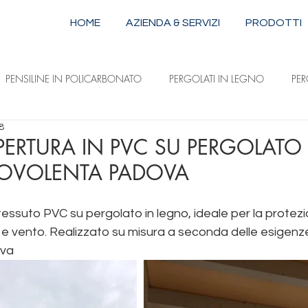
HOME
AZIENDA & SERVIZI
PRODOTTI
PENSILINE IN POLICARBONATO
PERGOLATI IN LEGNO
PE
8
STRUTTURE IN ALLUMINIO E ACCIAIO
TENDE DA SOLE A CAPPOTTI
PERTURA IN PVC SU PERGOLATO 
OVOLENTA PADOVA
ILI
TENDE DA SOLE A DISCESA VERTICALE
TENDE DA SOLE 
tessuto PVC su pergolato in legno, ideale per la protezi
 e vento. Realizzato su misura a seconda delle esigenze
ova