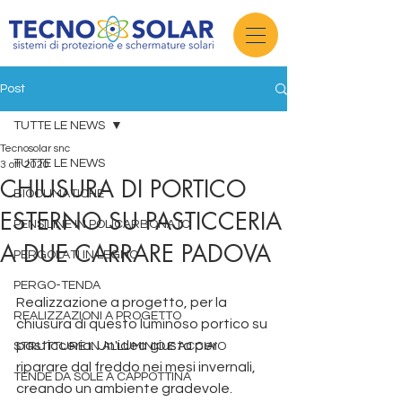
Post
TUTTE LE NEWS
Tecnosolar snc
TUTTE LE NEWS
3 ott 2020
CHIUSURA DI PORTICO
BIOCLIMATICHE
ESTERNO SU PASTICCERIA
PENSILINE IN POLICARBONATO
A DUE CARRARE PADOVA
PERGOLATI IN LEGNO
PERGO-TENDA
Realizzazione a progetto, per la 
REALIZZAZIONI A PROGETTO
chiusura di questo luminoso portico su 
pasticceria. Un'idea giusta per 
STRUTTURE IN ALLUMINIO E ACCIAIO
riparare dal freddo nei mesi invernali, 
TENDE DA SOLE A CAPPOTTINA
creando un ambiente gradevole. 