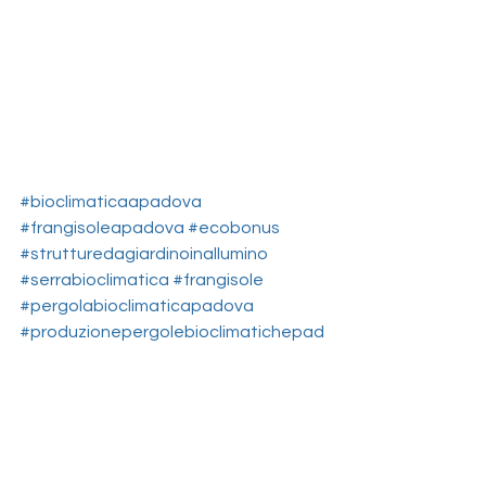
#bioclimaticaapadova
#frangisoleapadova
#ecobonus
#strutturedagiardinoinallumino
#serrabioclimatica
#frangisole
#pergolabioclimaticapadova
#produzionepergolebioclimatichepad
ova
#pergoleperesercizicommerciali
#pergoleperristorante
#pergoleperpasticceria
#chiusureinvernaliperlocali
#soluzioniesterneperlocali