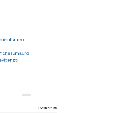
noinallumino
tichesumisura
evicenza
Mostra tutti