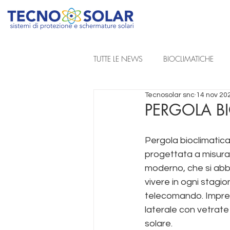
TUTTE LE NEWS
BIOCLIMATICHE
Tecnosolar snc
14 nov 20
REALIZZAZIONI A PROGETTO
PERGOLA B
Pergola bioclimatica 
TENDE DA SOLE A BRACCIA ESTENSIB
progettata a misura
moderno, che si abbi
TENDE TECNICHE
vivere in ogni stagi
telecomando. Imprezio
laterale con vetrat
solare.