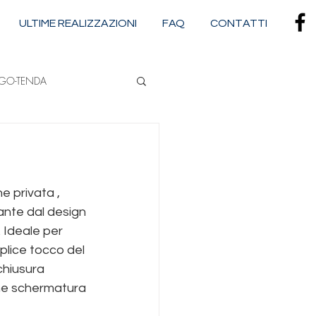
ULTIME REALIZZAZIONI
FAQ
CONTATTI
RGO-TENDA
NA
e privata , 
CASSONETTATE
ante dal design 
 Ideale per 
plice tocco del 
chiusura 
ome schermatura 