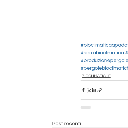
#bioclimaticaapado
#serrabioclimatica
#
#produzionepergole
#pergolebioclimatic
BIOCLIMATICHE
Post recenti