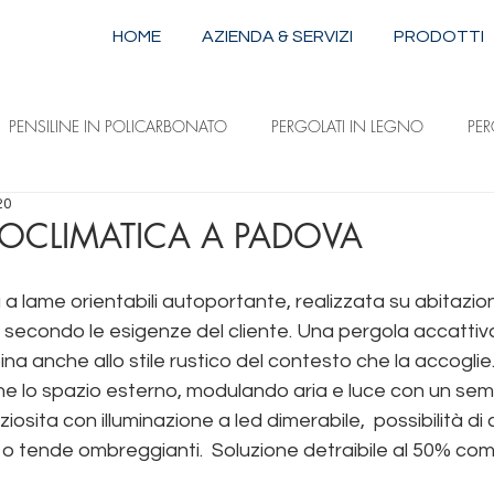
HOME
AZIENDA & SERVIZI
PRODOTTI
PENSILINE IN POLICARBONATO
PERGOLATI IN LEGNO
PE
20
STRUTTURE IN ALLUMINIO E ACCIAIO
TENDE DA SOLE A CAPPOTTI
IOCLIMATICA A PADOVA
a lame orientabili autoportante, realizzata su abitazion
ILI
TENDE DA SOLE A DISCESA VERTICALE
TENDE DA SOLE 
 secondo le esigenze del cliente. Una pergola accattiv
na anche allo stile rustico del contesto che la accoglie.
one lo spazio esterno, modulando aria e luce con un sem
sita con illuminazione a led dimerabile,  possibilità di 
e o tende ombreggianti.  Soluzione detraibile al 50% c