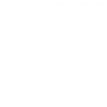
 bioclimatiche a Padova  Pergole bioclimatiche Padov
ova