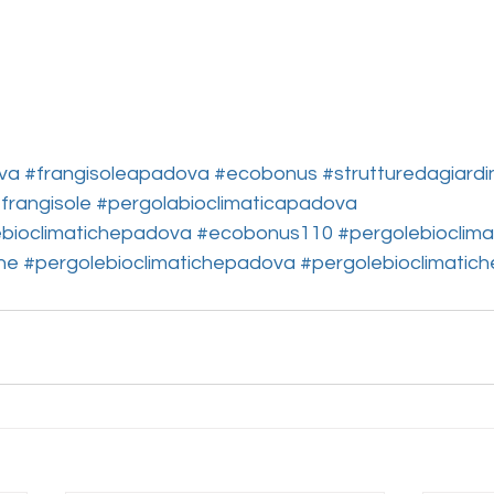
va
#frangisoleapadova
#ecobonus
#strutturedagiardi
frangisole
#pergolabioclimaticapadova
bioclimatichepadova
#ecobonus110
#pergolebioclima
he
#pergolebioclimatichepadova
#pergolebioclimatich