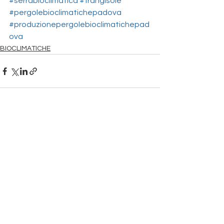
#serrabioclimatica
#frangisole
#pergolebioclimatichepadova
#produzionepergolebioclimatichepad
ova
BIOCLIMATICHE
Mostra tutti
Post recenti