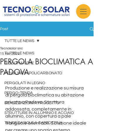
Post
TUTTE LE NEWS
Tecnosolar snc
TUTTE LE NEWS
15 nov 2022
PERGOLA BIOCLIMATICA A
BIOCLIMATICHE
PADOVA
PENSILINE IN POLICARBONATO
PERGOLATI IN LEGNO
Produzione e realizzazione su misura 
PERGO-TENDA
di pergola bioclimatica su abitazione 
privata a Padova. Struttura 
REALIZZAZIONI A PROGETTO
addossata, completamente in 
STRUTTURE IN ALLUMINIO E ACCIAIO
alluminio, con copertura a pale 
TENDE DA SOLE A CAPPOTTINA
frangisole orientabili. Soluzione ideale 
per creare uno spazio esterno, 