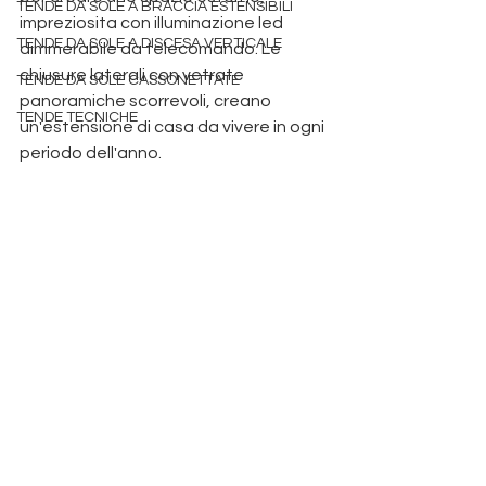
TENDE DA SOLE A BRACCIA ESTENSIBILI
impreziosita con illuminazione led 
TENDE DA SOLE A DISCESA VERTICALE
dimmerabile da telecomando. Le 
chiusure laterali con vetrate 
TENDE DA SOLE CASSONETTATE
panoramiche scorrevoli, creano 
TENDE TECNICHE
un'estensione di casa da vivere in ogni 
periodo dell'anno. 
Produzione pergole 
bioclimatiche a Padova
 tende da sole padova