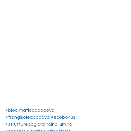
#bioclimaticaapadova
#frangisoleapadova
#ecobonus
#strutturedagiardinoinallumino