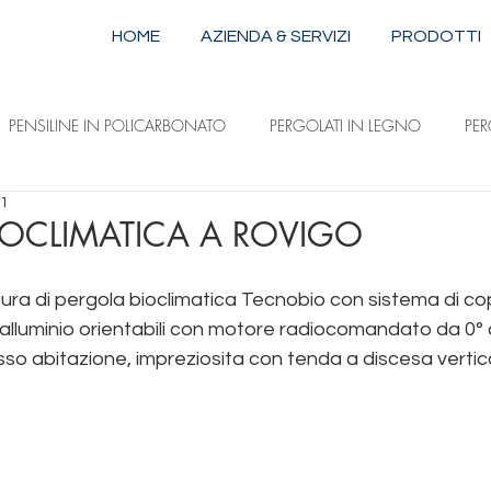
HOME
AZIENDA & SERVIZI
PRODOTTI
PENSILINE IN POLICARBONATO
PERGOLATI IN LEGNO
PE
21
STRUTTURE IN ALLUMINIO E ACCIAIO
TENDE DA SOLE A CAPPOTTI
IOCLIMATICA A ROVIGO
ura di pergola bioclimatica Tecnobio con sistema di co
ILI
TENDE DA SOLE A DISCESA VERTICALE
TENDE DA SOLE 
n alluminio orientabili con motore radiocomandato da 0° 
o abitazione, impreziosita con tenda a discesa vertical
ergole bioclimatiche a Padova
ova