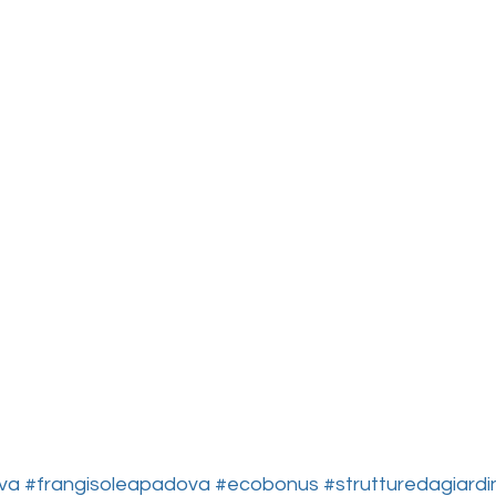
va
#frangisoleapadova
#ecobonus
#strutturedagiardi