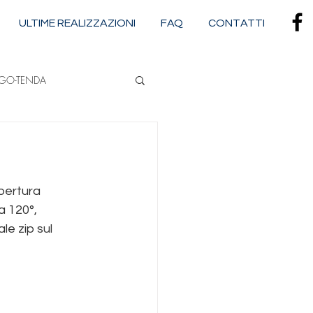
ULTIME REALIZZAZIONI
FAQ
CONTATTI
RGO-TENDA
NA
pertura 
CASSONETTATE
a 120°, 
e zip sul 