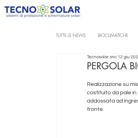
TUTTE LE NEWS
BIOCLIMATICHE
Tecnosolar snc
12 giu 20
REALIZZAZIONI A PROGETTO
PERGOLA B
Realizzazione su mis
TENDE DA SOLE A BRACCIA ESTENSIB
costituito da pale i
addossata ad ingress
TENDE TECNICHE
fronte. 
Produzione p
tende da sole pad