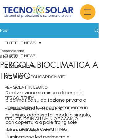
Post
TUTTE LE NEWS
Tecnosolar snc
TUTTE LE NEWS
8 lug 2023
PERGOLA BIOCLIMATICA A
BIOCLIMATICHE
TREVISO
PENSILINE IN POLICARBONATO
PERGOLATI IN LEGNO
Realizzazione su misura di pergola 
PERGO-TENDA
bioclimatica su abitazione privata a 
Treviso. Struttura completamente in 
REALIZZAZIONI A PROGETTO
alluminio, addossata , modulo singolo, 
STRUTTURE IN ALLUMINIO E ACCIAIO
con copertura a pale frangisole 
TENDE DA SOLE A CAPPOTTINA
orientabili. Impreziosita con 
illuminazione led perimetrale, 