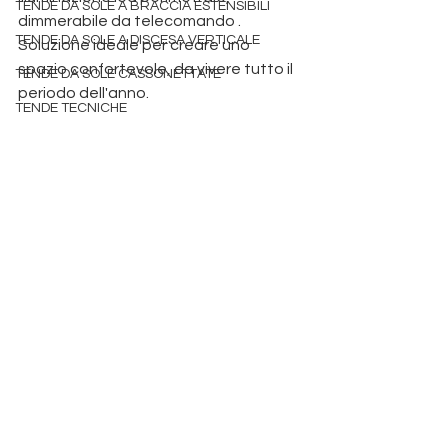
TENDE DA SOLE A BRACCIA ESTENSIBILI
dimmerabile da telecomando . 
TENDE DA SOLE A DISCESA VERTICALE
Soluzione ideale per creare uno 
spazio confortevole, da vivere tutto il 
TENDE DA SOLE CASSONETTATE
periodo dell'anno.   
Produzione 
TENDE TECNICHE
pergole bioclimatiche a Padova
 tende da sole padova