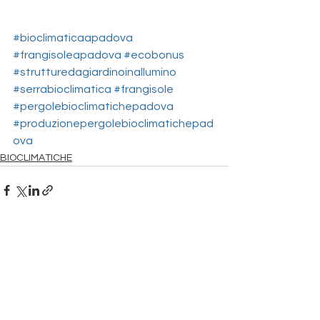
#bioclimaticaapadova
#frangisoleapadova
#ecobonus
#strutturedagiardinoinallumino
#serrabioclimatica
#frangisole
#pergolebioclimatichepadova
#produzionepergolebioclimatichepad
ova
BIOCLIMATICHE
Mostra tutti
Post recenti