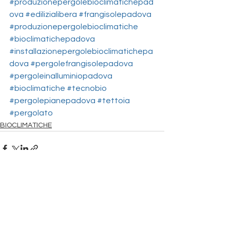
#produzionepergolebioclimatichepad
ova
#edilizialibera
#frangisolepadova
#produzionepergolebioclimatiche
#bioclimatichepadova
#installazionepergolebioclimatichepa
dova
#pergolefrangisolepadova
#pergoleinalluminiopadova
#bioclimatiche
#tecnobio
#pergolepianepadova
#tettoia
#pergolato
BIOCLIMATICHE
Mostra tutti
Post recenti