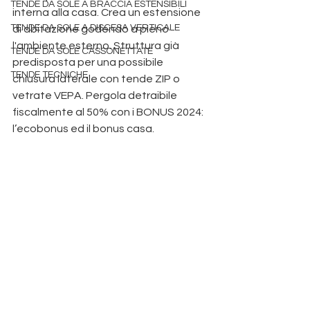
TENDE DA SOLE A BRACCIA ESTENSIBILI
interna alla casa. Crea un estensione 
TENDE DA SOLE A DISCESA VERTICALE
di abitazione godendo a pieno 
l'ambiente esterno. Struttura già 
TENDE DA SOLE CASSONETTATE
predisposta per una possibile 
TENDE TECNICHE
chiusura laterale con tende ZIP o 
vetrate VEPA. Pergola detraibile 
fiscalmente al 50% con i BONUS 2024: 
l’ecobonus ed il bonus casa.
pergole 
bioclimatiche a Padova
 tende da sole padova teottia 
pergolato