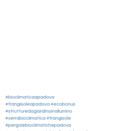
#bioclimaticaapadova
#frangisoleapadova
#ecobonus
#strutturedagiardinoinallumino
#serrabioclimatica
#frangisole
#pergolebioclimatichepadova