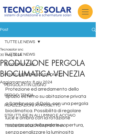
Post
TUTTE LE NEWS
Tecnosolar snc
TUTTE LE NEWS
30 mag 2024
PRODUZIONE PERGOLA
BIOCLIMATICHE
BIOCLIMATICA VENEZIA
PENSILINE IN POLICARBONATO
Aggiornamento:
8 giu 2024
PERGOLATI IN LEGNO
Protezione ed arredamento dello 
PERGO-TENDA
spazio esterno su abitazione privata 
a Sambruson di Dolo, con una pergola 
REALIZZAZIONI A PROGETTO
bioclimatica. Possibilità di regolare 
STRUTTURE IN ALLUMINIO E ACCIAIO
luce e ombra con la rotazione 
motorizzata della pala in copertura, 
TENDE DA SOLE A CAPPOTTINA
senza penalizzare la luminosità 