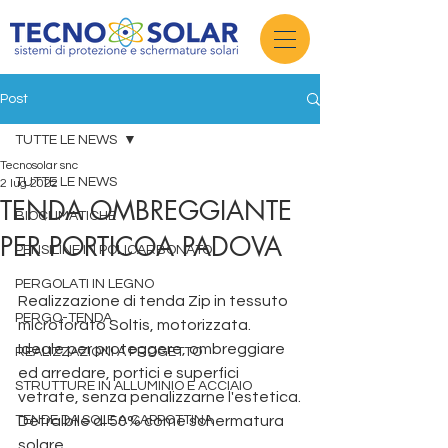
Post
TUTTE LE NEWS
Tecnosolar snc
TUTTE LE NEWS
2 lug 2022
TENDA OMBREGGIANTE
BIOCLIMATICHE
PER PORTICOA PADOVA
PENSILINE IN POLICARBONATO
PERGOLATI IN LEGNO
Realizzazione di tenda Zip in tessuto 
PERGO-TENDA
microforato Soltis, motorizzata.  
Ideale per proteggere, ombreggiare 
REALIZZAZIONI A PROGETTO
ed arredare, portici e superfici 
STRUTTURE IN ALLUMINIO E ACCIAIO
vetrate, senza penalizzarne l'estetica.
TENDE DA SOLE A CAPPOTTINA
Detraibile al 50% come schermatura 
solare. 
produzione pergole padova 