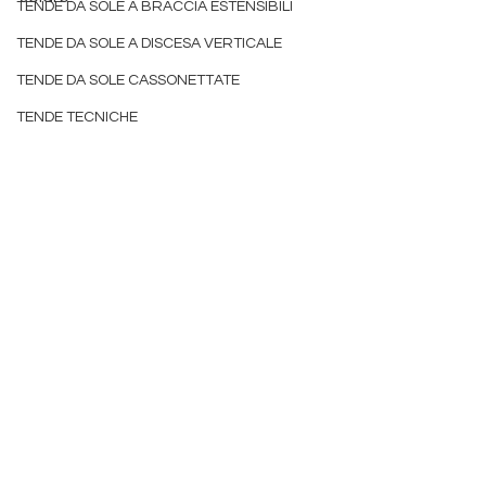
TENDE DA SOLE A BRACCIA ESTENSIBILI
detrazione
TENDE DA SOLE A DISCESA VERTICALE
tende da sole padova
TENDE DA SOLE CASSONETTATE
TENDE TECNICHE