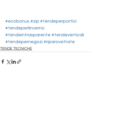
#ecobonus
#zip
#tendeperportici
#tendeperlinverno
#tendeintrasparente
#tendeverticali
#tendepernegozi
#riparovetrate
TENDE TECNICHE
Mostra tutti
Post recenti