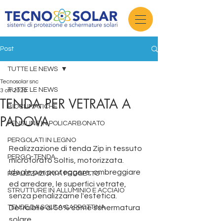
Post
TUTTE LE NEWS
Tecnosolar snc
TUTTE LE NEWS
3 ott 2020
TENDA PER VETRATA A
BIOCLIMATICHE
PADOVA
PENSILINE IN POLICARBONATO
PERGOLATI IN LEGNO
Realizzazione di tenda Zip in tessuto 
PERGO-TENDA
microforato Soltis, motorizzata.  
Ideale per proteggere, ombreggiare 
REALIZZAZIONI A PROGETTO
ed arredare, le superfici vetrate, 
STRUTTURE IN ALLUMINIO E ACCIAIO
senza penalizzarne l'estetica.
TENDE DA SOLE A CAPPOTTINA
Detraibile al 50% come schermatura 
solare. 
produzione pergole padova 