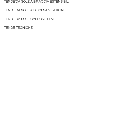
TENDE DA SOLE A BRACCIA ESTENSIBILI
detrazione
TENDE DA SOLE A DISCESA VERTICALE
tende da sole padova
TENDE DA SOLE CASSONETTATE
TENDE TECNICHE