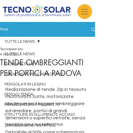
Post
TUTTE LE NEWS
Tecnosolar snc
TUTTE LE NEWS
4 feb 2023
TENDE OMBREGGIANTI
BIOCLIMATICHE
PER PORTICI A PADOVA
PENSILINE IN POLICARBONATO
PERGOLATI IN LEGNO
Realizzazione di tende  Zip in tessuto 
PERGO-TENDA
microforato Soltis, motorizzate.  
Ideale per proteggere, ombreggiare 
REALIZZAZIONI A PROGETTO
ed arredare, portici di grandi 
STRUTTURE IN ALLUMINIO E ACCIAIO
dimensioni o superfici vetrate, senza 
TENDE DA SOLE A CAPPOTTINA
penalizzarne l'estetica.
Detraibile al 50% come schermatura 