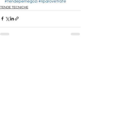
#tendepernegozi
#riparovetrate
TENDE TECNICHE
Mostra tutti
Post recenti