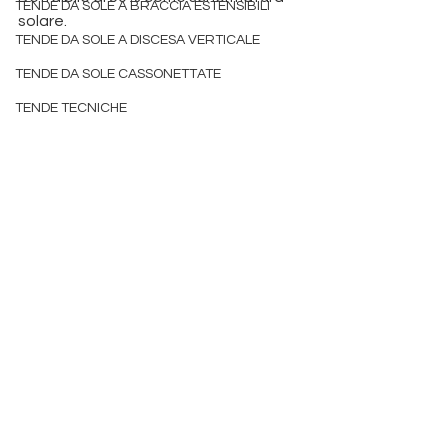
TENDE DA SOLE A BRACCIA ESTENSIBILI
solare. 
produzione pergole padova 
TENDE DA SOLE A DISCESA VERTICALE
detrazione
tende da sole padova
TENDE DA SOLE CASSONETTATE
TENDE TECNICHE