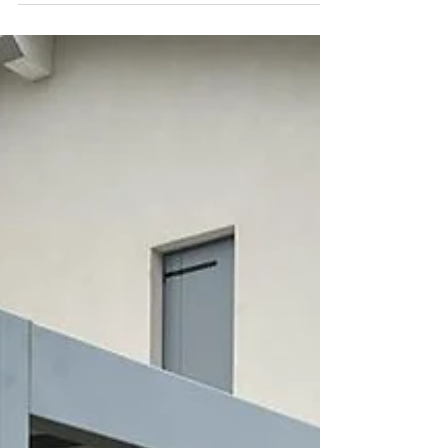
PERGOLA POSTO AUTO
Realizzazione a Vicenza di pergola per
posti auto , interamente in acciaio zincato
e verniciato, con copertura in tessuto PVC
ignifugo....