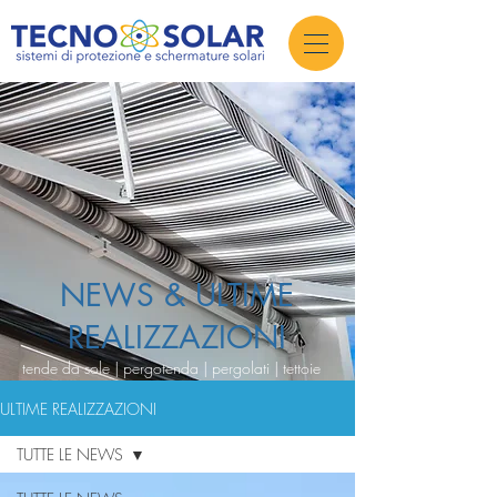
NEWS & ULTIME
REALIZZAZIONI
tende da sole | pergotenda | pergolati | tettoie
ULTIME REALIZZAZIONI
TUTTE LE NEWS