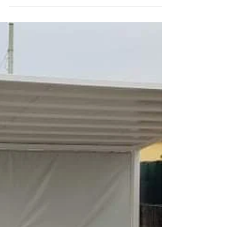
Tecnosolar snc
20 gen 2022
PERGOLA PER AUTO A ROVIGO
Pergola autoportante, realizzata
interamente in acciaio zincato e verniciato,
con copertura in tessuto PVC ignifugo.
Struttura senza...