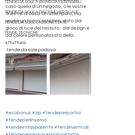
TENDE DA SOLE A BRACCIA ESTENSIBILI
caso quella di un negozio, o le vostre 
TENDE DA SOLE A DISCESA VERTICALE
finestre di casa. Un utile riparo, ma 
anche un tocco estetico, dato dal 
TENDE DA SOLE CASSONETTATE
gioco di luce del tessuto,  dal design e 
TENDE TECNICHE
dal colore personalizzato della 
struttura.
 tende da sole padova
#ecobonus
#zip
#tendeperportici
#tendeperlinverno
#tendeintrasparente
#tendeverticali
#tendepernegozi
#riparovetrate