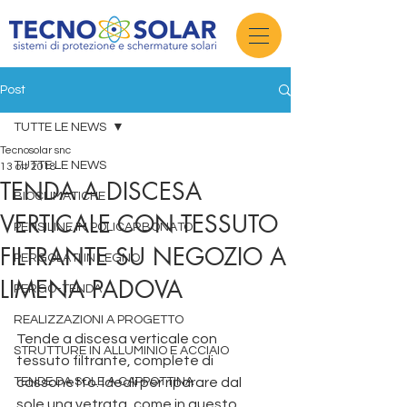
Post
TUTTE LE NEWS
Tecnosolar snc
TUTTE LE NEWS
13 ott 2018
TENDA A DISCESA
BIOCLIMATICHE
VERTICALE CON TESSUTO
PENSILINE IN POLICARBONATO
FILTRANTE SU NEGOZIO A
PERGOLATI IN LEGNO
LIMENA PADOVA
PERGO-TENDA
REALIZZAZIONI A PROGETTO
Tende a discesa verticale con 
STRUTTURE IN ALLUMINIO E ACCIAIO
tessuto filtrante, complete di 
TENDE DA SOLE A CAPPOTTINA
cassonetto. Ideali per riparare dal 
sole una vetrata, come in questo 